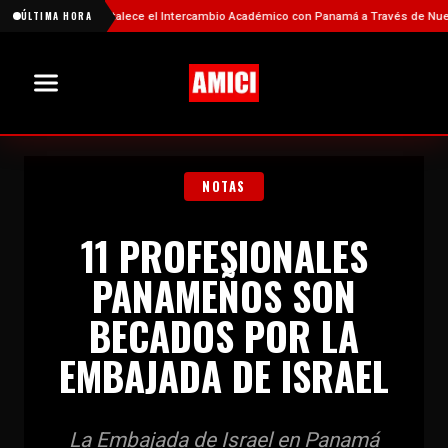
China Fortalece el Intercambio Académico con Panamá a Través de Nuevas Bec
ÚLTIMA HORA
NOTAS
11 PROFESIONALES
PANAMEÑOS SON
BECADOS POR LA
EMBAJADA DE ISRAEL
La Embajada de Israel en Panamá