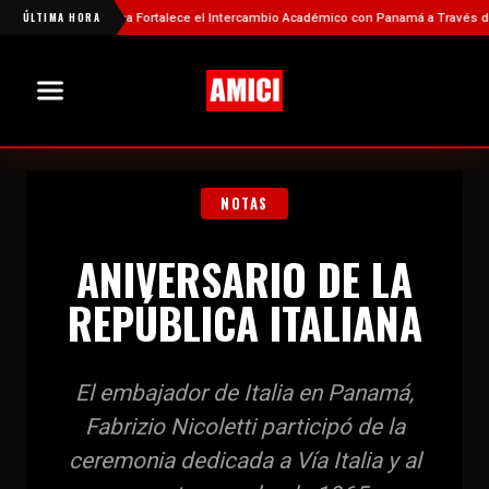
má
ÚLTIMA HORA
China Fortalece el Intercambio Académico con Panamá a Través de Nuev
NOTAS
ANIVERSARIO DE LA
REPÚBLICA ITALIANA
El embajador de Italia en Panamá,
Fabrizio Nicoletti participó de la
ceremonia dedicada a Vía Italia y al