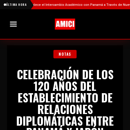
China Fortalece el Intercambio Académico con Panamá a Través de Nuevas Bec
ÚLTIMA HORA
NOTAS
CELEBRACIÓN DE LOS
120 AÑOS DEL
ESTABLECIMIENTO DE
RELACIONES
DIPLOMÁTICAS ENTRE