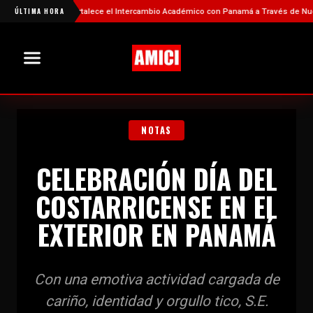
ÚLTIMA HORA
China Fortalece el Intercambio Académico con Panamá a Través de Nuevas Be
NOTAS
CELEBRACIÓN DÍA DEL
COSTARRICENSE EN EL
EXTERIOR EN PANAMÁ
Con una emotiva actividad cargada de
cariño, identidad y orgullo tico, S.E.