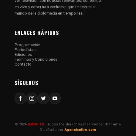
ver televisión con noticias relevantes, contenido
en vivo y cobertura exclusiva que te acerca al
mundo de la diplomacia en tiempo real.
ENLACES RÁPIDOS
Programación
Periodistas
Ediciones
Términos y Condiciones
Contacto
SÍGUENOS
© 2026
AMICI TV
· Todos los derechos reservados · Panamá
Diseñado por
Agencianitro.com