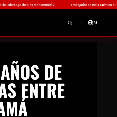
Mohammed VI
Embajador de India Culmina su Misión Diplomática en 
PA
 AÑOS DE
AS ENTRE
NAMÁ