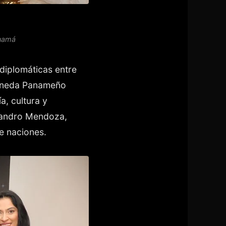
anamá
diplomáticas entre
Pineda Panameño
, cultura y
ejandro Mendoza,
re naciones.