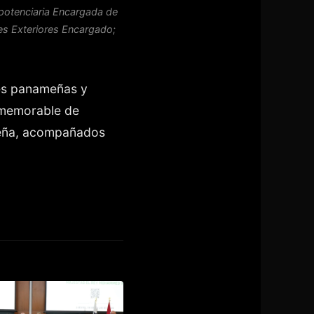
ipotenciaria Encargada de
es Exteriores Encargado;
des panameñas y
 memorable de
meña, acompañados