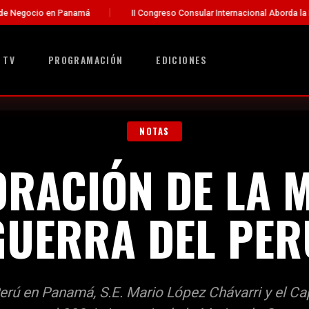
en Panamá
II Congreso Consular Internacional Aborda la Evolución de 
 TV
PROGRAMACIÓN
EDICIONES
NOTAS
RACIÓN DE LA M
GUERRA DEL PER
rú en Panamá, S.E. Mario López Chávarri y el Ca