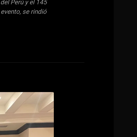
del Perú y el 145
vento, se rindió