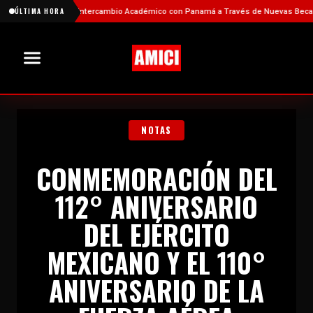
rtalece el Intercambio Académico con Panamá a Través de Nuevas Becas
ÚLTIMA HORA
Fi
NOTAS
CONMEMORACIÓN DEL
112° ANIVERSARIO
DEL EJÉRCITO
MEXICANO Y EL 110°
ANIVERSARIO DE LA