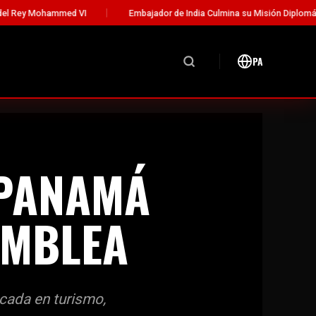
Embajador de India Culmina su Misión Diplomática en Panamá
PA
 PANAMÁ
AMBLEA
cada en turismo,