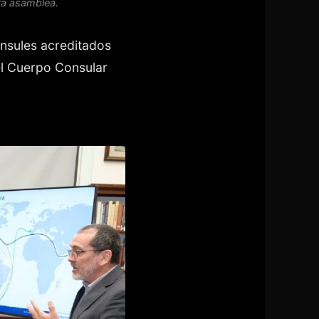
ra asamblea.
ónsules acreditados
el Cuerpo Consular