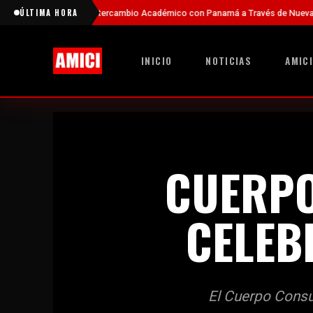
ÚLTIMA HORA
Intercambio Académico con Panamá a Través de Nuevas Becas
Fiesta
INICIO
NOTICIAS
AMICI
CUERPO
CELEB
El Cuerpo Consu