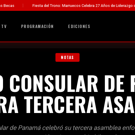
 del Trono: Marruecos Celebra 27 Años de Liderazgo del Rey Mohammed VI
 TV
PROGRAMACIÓN
EDICIONES
NOTAS
 CONSULAR DE
RA TERCERA AS
lar de Panamá celebró su tercera asamblea enfo