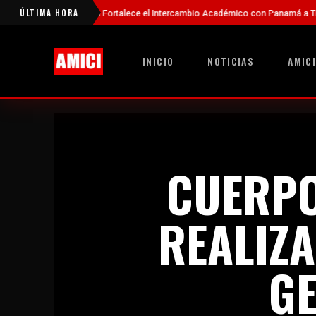
ÚLTIMA HORA
na Fortalece el Intercambio Académico con Panamá a Través de Nuevas Beca
INICIO
NOTICIAS
AMICI
CUERPO
REALIZ
G