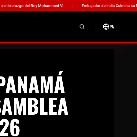
y Mohammed VI
Embajador de India Culmina su Misión Diplomática e
PA
 PANAMÁ
SAMBLEA
26