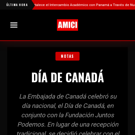
China Fortalece el Intercambio Académico con Panamá a Través de Nuevas Be
ÚLTIMA HORA
NOTAS
DÍA DE CANADÁ
La Embajada de Canadá celebró su
día nacional, el Día de Canadá, en
conjunto con la Fundación Juntos
Podemos. En lugar de una recepción
tradicional, se decidió celebrar con el