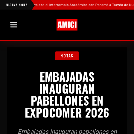
China Fortalece el Intercambio Académico con Panamá a Través de Nuevas Beca
ÚLTIMA HORA
NOTAS
EMBAJADAS
INAUGURAN
PABELLONES EN
EXPOCOMER 2026
Embajadas inauguran pabellones en