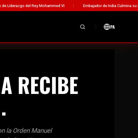
 Mohammed VI
Embajador de India Culmina su Misión Diplomática en
PA
A RECIBE
.
on la Orden Manuel