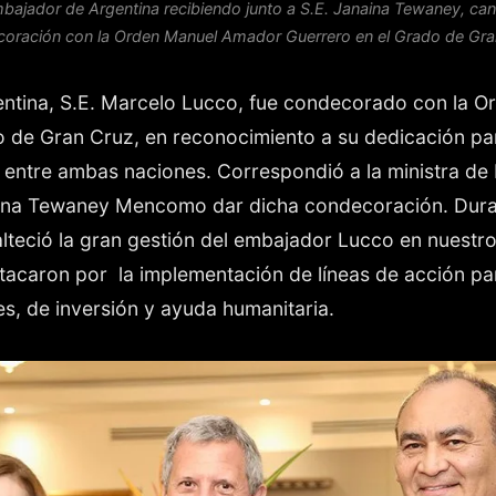
ajador de Argentina recibiendo junto a S.E. Janaina Tewaney, canci
oración con la Orden Manuel Amador Guerrero en el Grado de Gra
entina, S.E. Marcelo Lucco, fue condecorado con la 
o de Gran Cruz, en reconocimiento a su dedicación par
s entre ambas naciones. Correspondió a la ministra de
aina Tewaney Mencomo dar dicha condecoración. Duran
teció la gran gestión del embajador Lucco en nuestro p
tacaron por la implementación de líneas de acción par
es, de inversión y ayuda humanitaria.