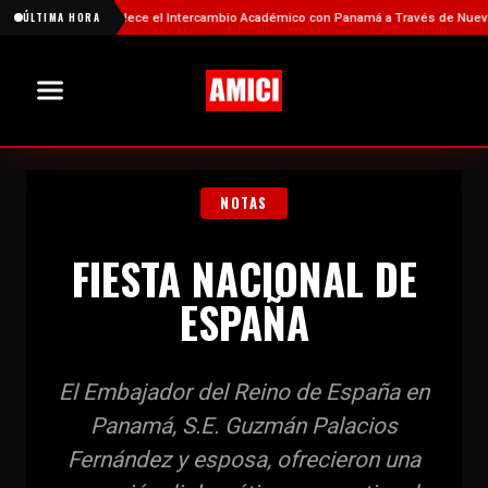
China Fortalece el Intercambio Académico con Panamá a Través de Nuevas Be
ÚLTIMA HORA
NOTAS
FIESTA NACIONAL DE
ESPAÑA
El Embajador del Reino de España en
Panamá, S.E. Guzmán Palacios
Fernández y esposa, ofrecieron una