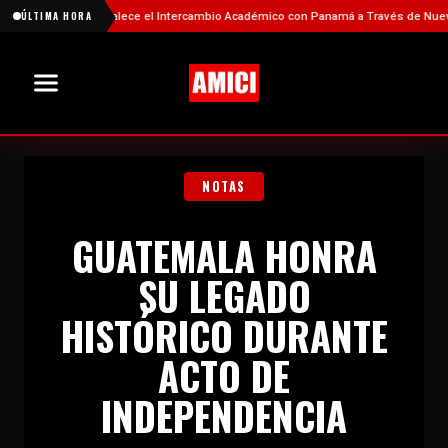
China Fortalece el Intercambio Académico con Panamá a Través de Nuevas Beca
ÚLTIMA HORA
NOTAS
GUATEMALA HONRA
SU LEGADO
HISTÓRICO DURANTE
ACTO DE
INDEPENDENCIA