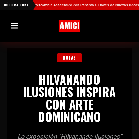
alece el Intercambio Académico con Panamá a Través de Nuevas Becas
ÚLTIMA HORA
Fies
NOTAS
HILVANANDO
ILUSIONES INSPIRA
CON ARTE
DOMINICANO
La exposición “Hilvanando Ilusiones”