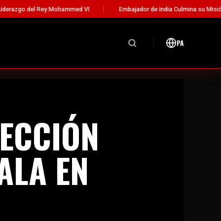
mmed VI
Embajador de India Culmina su Misión Diplomática en Pana
PA
SECCIÓN
ALA EN