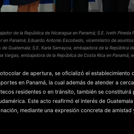
ajador de la República de Nicaragua en Panamá; S.E. Iveth Pined
or en Panamá; Eduardo Antonio Escobedo, viceministro de asuntos 
es de Guatemala; S.E. Karla Samayoa, embajadora de la República 
na Vargas, embajadora de la República de Costa Rica en Panamá, en
otocolar de apertura, se oficializó el establecimiento d
portes en Panamá, la cual además de atender a cerc
cos residentes o en tránsito, también se constituirá p
udamérica. Este acto reafirmó el interés de Guatemala 
 nación, mediante una expresión concreta de amistad