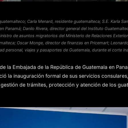
guatemalteco; Carla Menard, residente guatemalteca; S.E. Karla S
n Panamá; Danilo Rivera, director general del Instituto Guatemalt
istro de asuntos migratorios del Ministerio de Relaciones Exterio
alteca; Oscar Monge, director de finanzas en Pricemart; Leonardo
dad personal, viajes y pasaportes de Guatemala, durante el corte ina
de la Embajada de la República de Guatemala en Pana
ó la inauguración formal de sus servicios consulares,
gestión de trámites, protección y atención de los gu