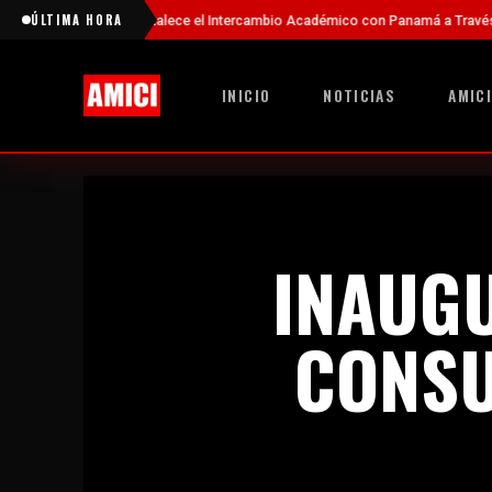
ÚLTIMA HORA
talece el Intercambio Académico con Panamá a Través de Nuevas Becas
INICIO
NOTICIAS
AMICI
INAUGU
CONSU