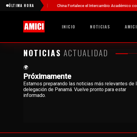
ÚLTIMA HORA
it Seth en Panamá
China Fortalece el Intercambio Académico con P
INICIO
NOTICIAS
AMICI
NOTICIAS
ACTUALIDAD
🌍
Próximamente
Estamos preparando las noticias más relevantes de l
delegación de
Panamá
. Vuelve pronto para estar
informado.