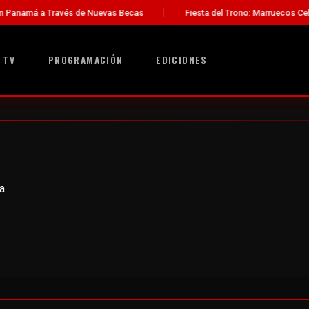
anamá a Través de Nuevas Becas
Fiesta del Trono: Marruecos Celeb
 TV
PROGRAMACIÓN
EDICIONES
a