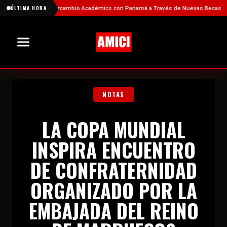
alece el Intercambio Académico con Panamá a Través de Nuevas Becas
ÚLTIMA HORA
Fies
NOTAS
LA COPA MUNDIAL
INSPIRA ENCUENTRO
DE CONFRATERNIDAD
ORGANIZADO POR LA
EMBAJADA DEL REINO