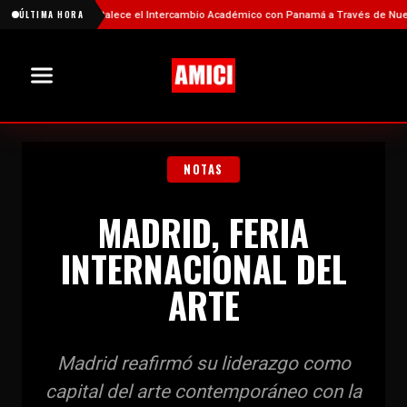
China Fortalece el Intercambio Académico con Panamá a Través de Nuevas Be
ÚLTIMA HORA
NOTAS
MADRID, FERIA
INTERNACIONAL DEL
ARTE
Madrid reafirmó su liderazgo como
capital del arte contemporáneo con la