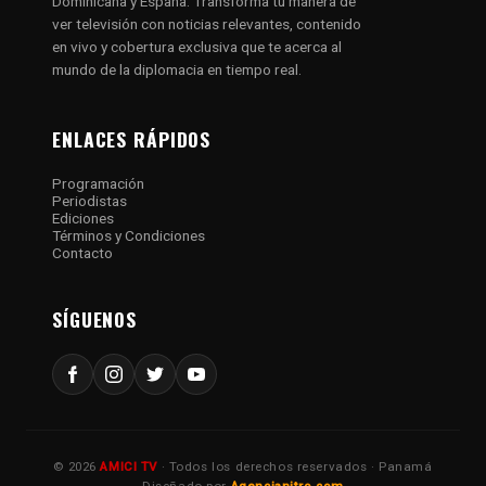
Dominicana y España. Transforma tu manera de
ver televisión con noticias relevantes, contenido
en vivo y cobertura exclusiva que te acerca al
mundo de la diplomacia en tiempo real.
ENLACES RÁPIDOS
Programación
Periodistas
Ediciones
Términos y Condiciones
Contacto
SÍGUENOS
© 2026
AMICI TV
· Todos los derechos reservados · Panamá
Diseñado por
Agencianitro.com