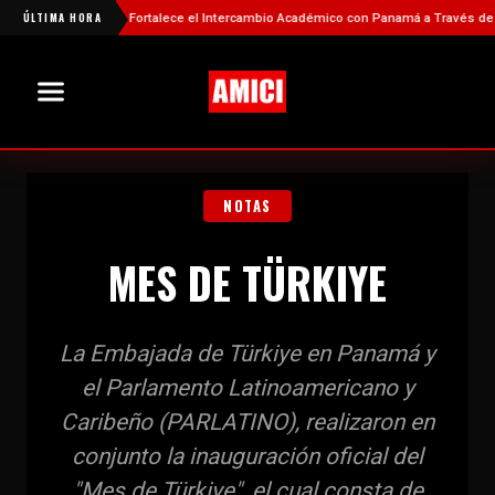
má
ÚLTIMA HORA
China Fortalece el Intercambio Académico con Panamá a Través de Nuev
NOTAS
MES DE TÜRKIYE
La Embajada de Türkiye en Panamá y
el Parlamento Latinoamericano y
Caribeño (PARLATINO), realizaron en
conjunto la inauguración oficial del
"Mes de Türkiye", el cual consta de