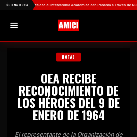
ÚLTIMA HORA
China Fortalece el Intercambio Académico con Panamá a Través de Nuevas 
NOTAS
OEA RECIBE
RECONOCIMIENTO DE
LOS HÉROES DEL 9 DE
ENERO DE 1964
El representante de la Organización de