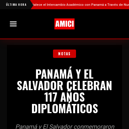
China Fortalece el Intercambio Académico con Panamá a Través de Nuevas Bec
ÚLTIMA HORA
NOTAS
PANAMÁ Y EL
SALVADOR CELEBRAN
117 AÑOS
DIPLOMÁTICOS
Panamá y El Salvador conmemoraron