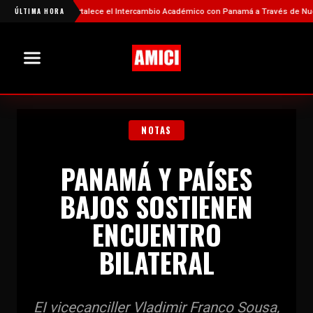
ÚLTIMA HORA
China Fortalece el Intercambio Académico con Panamá a Través de Nuevas B
NOTAS
PANAMÁ Y PAÍSES
BAJOS SOSTIENEN
ENCUENTRO
BILATERAL
EI vicecanciller Vladimir Franco Sousa,