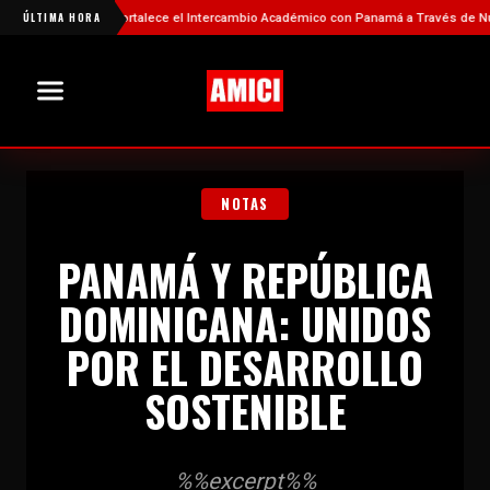
ÚLTIMA HORA
China Fortalece el Intercambio Académico con Panamá a Través de Nuevas 
NOTAS
PANAMÁ Y REPÚBLICA
DOMINICANA: UNIDOS
POR EL DESARROLLO
SOSTENIBLE
%%excerpt%%