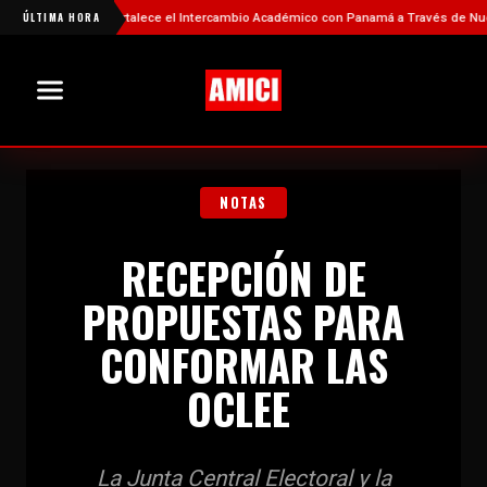
China Fortalece el Intercambio Académico con Panamá a Través de Nuevas Be
ÚLTIMA HORA
NOTAS
RECEPCIÓN DE
PROPUESTAS PARA
CONFORMAR LAS
OCLEE
La Junta Central Electoral y la