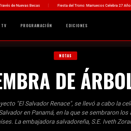
 Becas
Fiesta del Trono: Marruecos Celebra 27 Años de Liderazgo 
 TV
PROGRAMACIÓN
EDICIONES
NOTAS
EMBRA DE ÁRBO
yecto "El Salvador Renace", se llevó a cabo la cel
 Salvador en Panamá, en la que se sembraron los 
ses. La embajadora salvadoreña, S.E. Iveth Zora