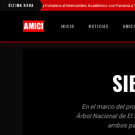
ÚLTIMA HORA
China Fortalece el Intercambio Académico con Panamá a Través de Nuevas
INICIO
NOTICIAS
AMICI
SI
En el marco del pro
Árbol Nacional de El
ambos paí