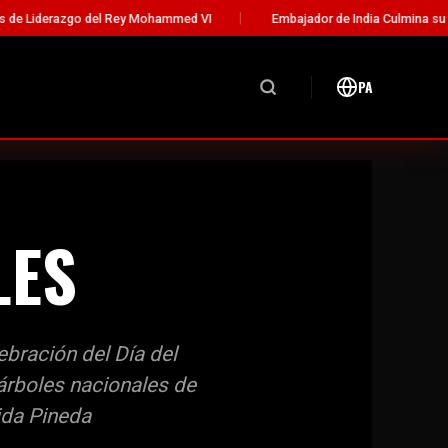
del Rey Mohammed VI
Embajador de India Culmina su Misión Diplomát
PA
LES
ebración del Día del
árboles nacionales de
ida Pineda