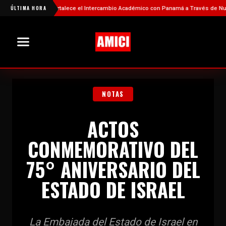
ÚLTIMA HORA
China Fortalece el Intercambio Académico con Panamá a Través de Nuevas B
NOTAS
ACTOS
CONMEMORATIVO DEL
75° ANIVERSARIO DEL
ESTADO DE ISRAEL
La Embajada del Estado de Israel en