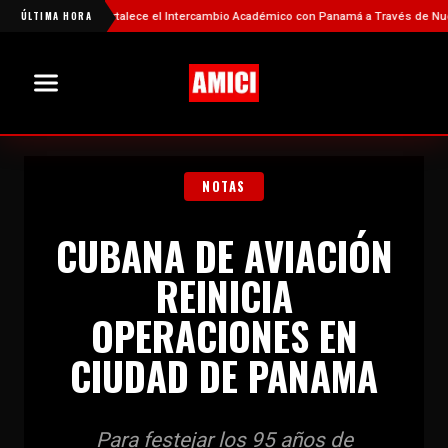
China Fortalece el Intercambio Académico con Panamá a Través de Nuevas Bec
ÚLTIMA HORA
NOTAS
CUBANA DE AVIACIÓN
REINICIA
OPERACIONES EN
CIUDAD DE PANAMA
Para festejar los 95 años de