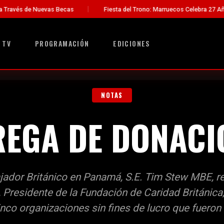
vas Becas
Fiesta del Trono: Marruecos Celebra 27 Años de Liderazg
 TV
PROGRAMACIÓN
EDICIONES
NOTAS
REGA DE DONACI
dor Británico en Panamá, S.E. Tim Stew MBE, re
t, Presidente de la Fundación de Caridad Británica
inco organizaciones sin fines de lucro que fueron