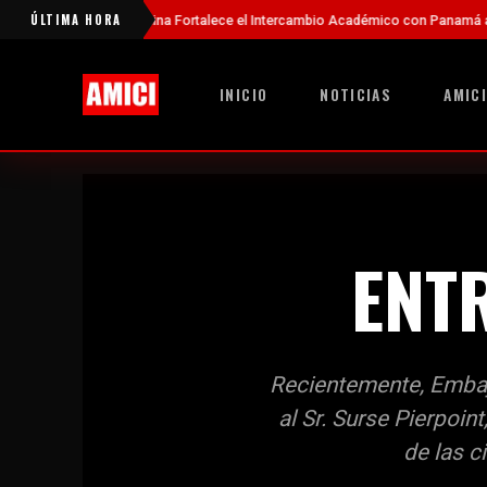
ÚLTIMA HORA
China Fortalece el Intercambio Académico con Panamá a Través de Nue
INICIO
NOTICIAS
AMICI
ENT
Recientemente, Embaja
al Sr. Surse Pierpoin
de las c