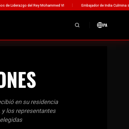
o del Rey Mohammed VI
Embajador de India Culmina su Misión Diplo
PA
ONES
cibió en su residencia
, y los representantes
 elegidas