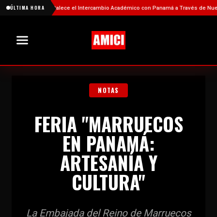
China Fortalece el Intercambio Académico con Panamá a Través de Nuevas Bec
ÚLTIMA HORA
NOTAS
FERIA "MARRUECOS
EN PANAMÁ:
ARTESANÍA Y
CULTURA"
La Embajada del Reino de Marruecos