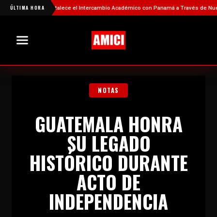
China Fortalece el Intercambio Académico con Panamá a Través de Nuevas Bec
ÚLTIMA HORA
NOTAS
GUATEMALA HONRA
SU LEGADO
HISTÓRICO DURANTE
ACTO DE
INDEPENDENCIA