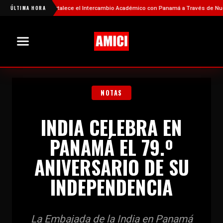
China Fortalece el Intercambio Académico con Panamá a Través de Nuevas Bec
ÚLTIMA HORA
NOTAS
INDIA CELEBRA EN
PANAMÁ EL 79.º
ANIVERSARIO DE SU
INDEPENDENCIA
La Embajada de la India en Panamá