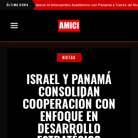
China Fortalece el Intercambio Académico con Panamá a Través de Nuevas Beca
ÚLTIMA HORA
NOTAS
ISRAEL Y PANAMÁ
CONSOLIDAN
COOPERACIÓN CON
ENFOQUE EN
DESARROLLO