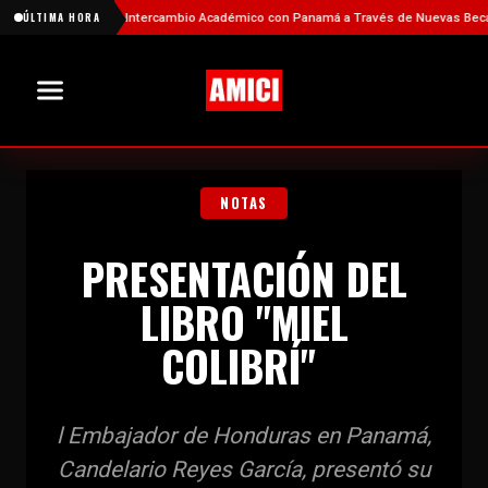
rtalece el Intercambio Académico con Panamá a Través de Nuevas Becas
ÚLTIMA HORA
Fi
NOTAS
PRESENTACIÓN DEL
LIBRO "MIEL
COLIBRÍ"
l Embajador de Honduras en Panamá,
Candelario Reyes García, presentó su