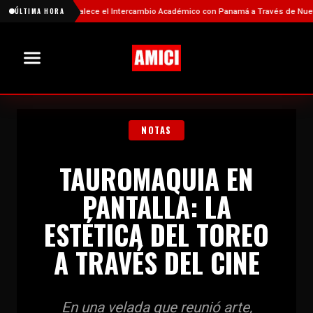
China Fortalece el Intercambio Académico con Panamá a Través de Nuevas Bec
ÚLTIMA HORA
NOTAS
TAUROMAQUIA EN
PANTALLA: LA
ESTÉTICA DEL TOREO
A TRAVÉS DEL CINE
En una velada que reunió arte,