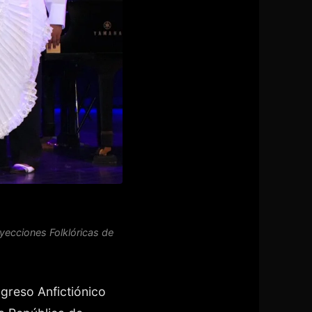
yecciones Folklóricas de
greso Anfictiónico