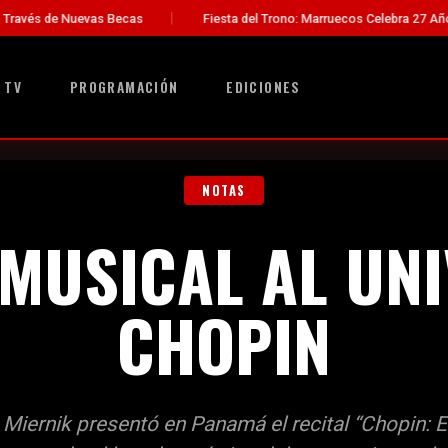
cas
Fiesta del Trono: Marruecos Celebra 27 Años de Liderazgo del
 TV
PROGRAMACIÓN
EDICIONES
NOTAS
 MUSICAL AL UN
CHOPIN
 Miernik presentó en Panamá el recital “Chopin: E