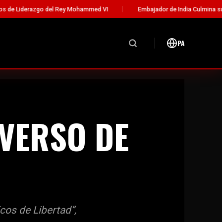
 Rey Mohammed VI
Embajador de India Culmina su Misión Diplomática
PA
IVERSO DE
cos de Libertad”,