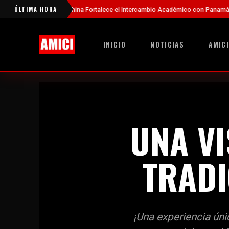
ÚLTIMA HORA
China Fortalece el Intercambio Académico con Panamá a Través de Nue
INICIO
NOTICIAS
AMICI
UNA VI
TRADI
¡Una experiencia úni