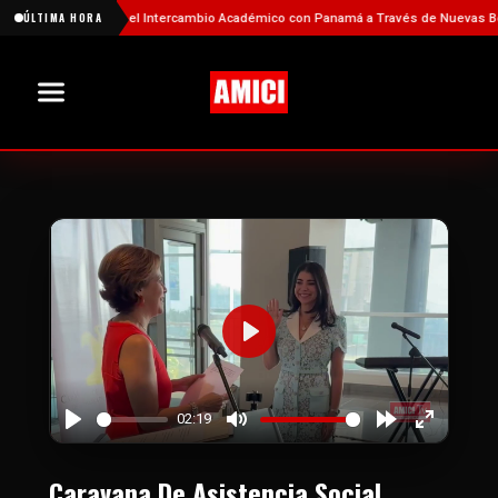
China Fortalece el Intercambio Académico con Panamá a Través de Nuevas Beca
ÚLTIMA HORA
Play
02:19
Play
Mute
Forward
Enter
10s
fullscree
Caravana De Asistencia Social