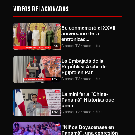
VIDEOS RELACIONADOS
Se conmemoró el XXVII
aniversario de la
entronizac...
Blasser TV • hace 1 día
1:00
La Embajada de la
República Árabe de
Egipto en Pan...
Blasser TV • hace 1 día
0:53
La mini feria "China-
Panamá" Historias que
unen
Blasser TV • hace 2 días
0:45
"Niños Boyacenses en
Panamá", una expresión