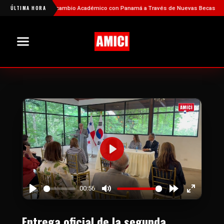
ortalece el Intercambio Académico con Panamá a Través de Nuevas Becas
ÚLTIMA HORA
Play
00:56
Play
Mute
Forward
Enter
10s
fullscree
Entrega oficial de la segunda