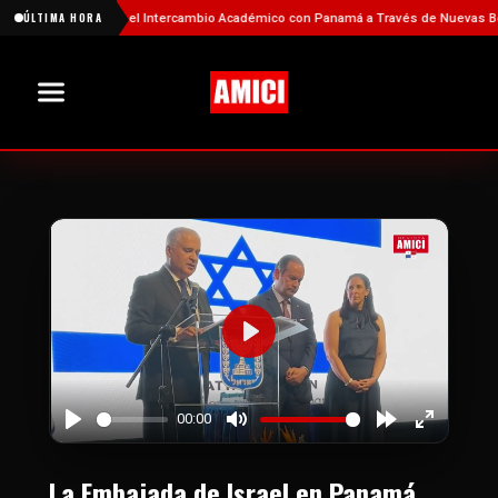
China Fortalece el Intercambio Académico con Panamá a Través de Nuevas Becas
ÚLTIMA HORA
Play
00:00
Play
Mute
Forward
Enter
10s
fullscree
La Embajada de Israel en Panamá