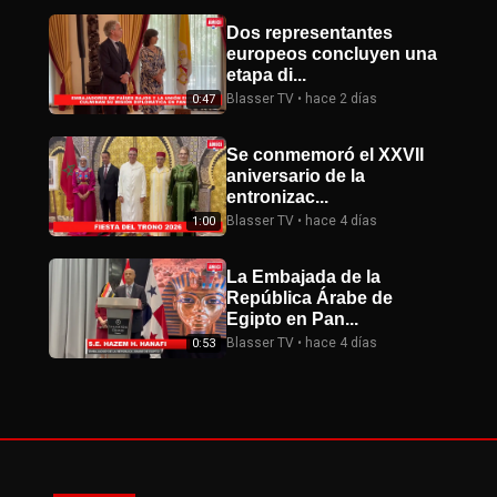
Dos representantes
europeos concluyen una
etapa di...
Blasser TV • hace 2 días
0:47
Se conmemoró el XXVII
aniversario de la
entronizac...
Blasser TV • hace 4 días
1:00
La Embajada de la
República Árabe de
Egipto en Pan...
Blasser TV • hace 4 días
0:53