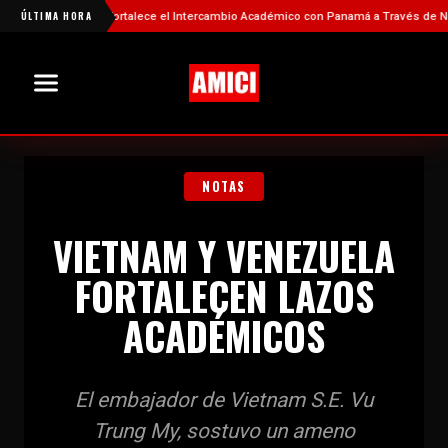
ÚLTIMA HORA
China Fortalece el Intercambio Académico con Panamá a Través de Nuevas 
NOTAS
VIETNAM Y VENEZUELA
FORTALECEN LAZOS
ACADÉMICOS
El embajador de Vietnam S.E. Vu
Trung My, sostuvo un ameno